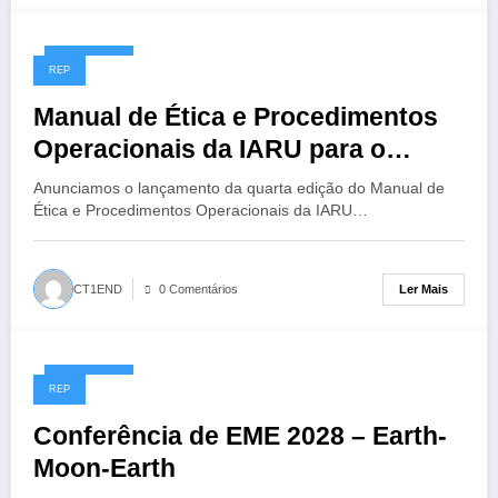
14/07/2026
REP
Manual de Ética e Procedimentos
Operacionais da IARU para o
Radioamador, 4ª Edição
Anunciamos o lançamento da quarta edição do Manual de
Ética e Procedimentos Operacionais da IARU…
Ler Mais
CT1END
0 Comentários
13/07/2026
REP
Conferência de EME 2028 – Earth-
Moon-Earth