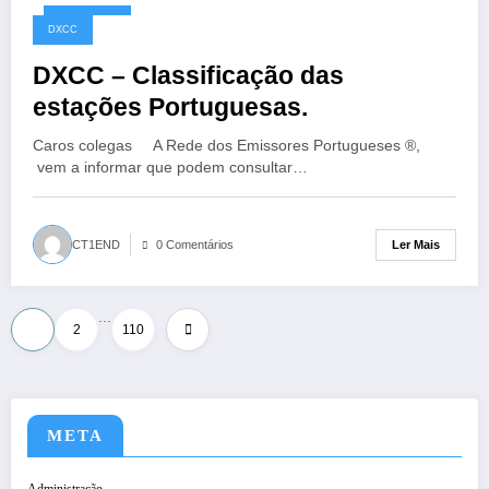
10/05/2026
DXCC
DXCC – Classificação das
estações Portuguesas.
Caros colegas A Rede dos Emissores Portugueses ®,
vem a informar que podem consultar…
Ler Mais
CT1END
0 Comentários
…
Paginação
1
2
110
dos
conteúdos
META
Administração