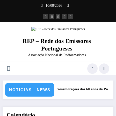
Saltar
10/08/2026
para
o
conteúdo
REP – Rede dos Emissores
Portugueses
Associação Nacional de Radioamadores
as comemorações dos 60 anos da Ponte 25 abril – CR60A
Repetidor
NOTICIAS - NEWS
Calendário