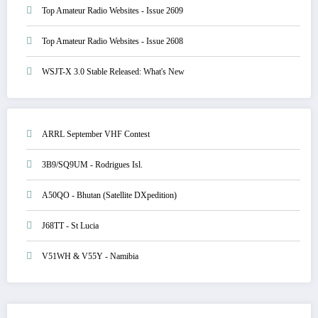
Top Amateur Radio Websites - Issue 2609
Top Amateur Radio Websites - Issue 2608
WSJT-X 3.0 Stable Released: What's New
ARRL September VHF Contest
3B9/SQ9UM - Rodrigues Isl.
A50QO - Bhutan (Satellite DXpedition)
J68TT - St Lucia
V51WH & V55Y - Namibia