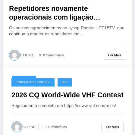
Repetidores novamente
operacionais com ligação
EchoLink
Os nossos agradecimentos ao sysop Ramiro - CT1ETV que
continua a manter os repetidores em…
Ler Mais
CT1END
0 Comentários
18/07/2026
CONCURSOS / CONTEST
REP
2026 CQ World-Wide VHF Contest
Regulamento completo em https://cqww-vhf.com/rules/
Ler Mais
CT1END
0 Comentários