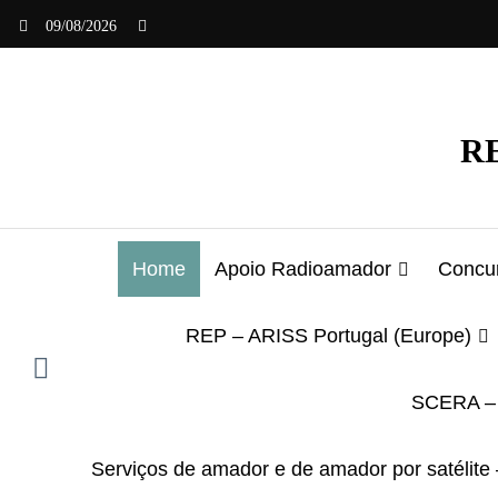
Saltar
09/08/2026
para
o
conteúdo
RE
Home
Apoio Radioamador
Concur
REP – ARISS Portugal (Europe)
SCERA – 
Serviços de amador e de amador por satélite 