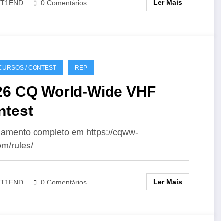
Ler Mais
CT1END
0 Comentários
URSOS / CONTEST
REP
26 CQ World-Wide VHF
ntest
amento completo em https://cqww-
om/rules/
Ler Mais
CT1END
0 Comentários