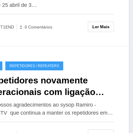
 25 abril de 3…
Ler Mais
CT1END
0 Comentários
REPETIDORES / REPEATERS
petidores novamente
eracionais com ligação
hoLink
ssos agradecimentos ao sysop Ramiro -
V que continua a manter os repetidores em…