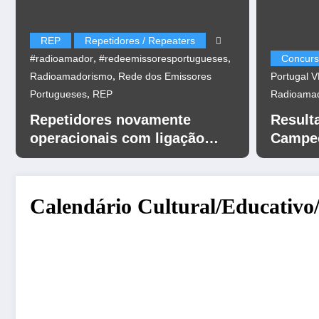
REP
Repetidores / Repeaters
,
,
#radioamador
#redeemissoresportugueses
Concurs
,
Radioamadorismo
Rede dos Emissores
Portugal 
,
Portugueses
REP
Radioama
Repetidores novamente
Result
operacionais com ligação
Campeo
EchoLink
UHF 20
Calendário Cultural/Educativo