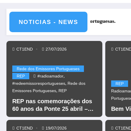
REP nas comemorações dos 60 an
NOTICIAS - NEWS
CT1END
27/07/2026
CT1EN
Rede dos Emissores Portugueses
,
REP
#radioamador
,
#redeemissoresportugueses
Rede dos
REP
,
Emissores Portugueses
REP
Radioama
Portugues
REP nas comemorações dos
60 anos da Ponte 25 abril –
Bem Vi
CR60A
CT1END
19/07/2026
CT1EN