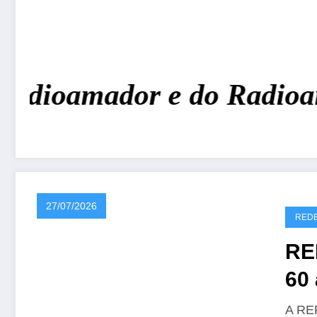
Radioamador e do Radioam
27/07/2026
REDE
RE
60 
CR
A REP