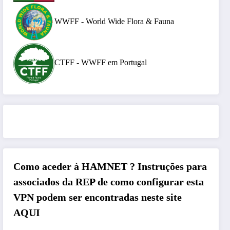
WWFF - World Wide Flora & Fauna
CTFF - WWFF em Portugal
Como aceder à HAMNET ?
Instruções para
associados da REP de como configurar esta
VPN podem ser encontradas neste site
AQUI