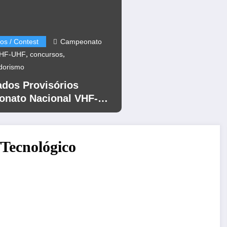
os / Contest
Campeonato
,
,
VHF-UHF
concursos
dorismo
ados Provisórios
nato Nacional VHF-
12
/Tecnológico