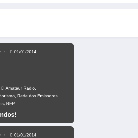
os da Ponte 25 abril – CR60A
Repetidores novamente operacionai
D
01/01/2014
,
Amateur Radio
,
dorismo
Rede dos Emissores
,
es
REP
ndos!
D
01/01/2014