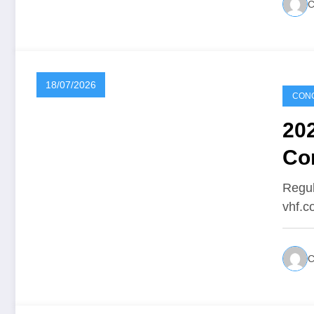
18/07/2026
CONC
20
Co
Regul
vhf.c