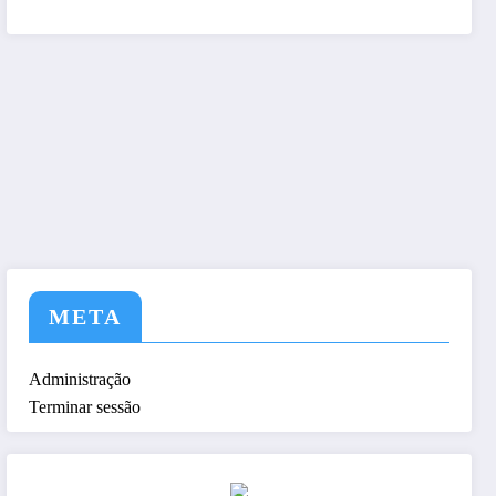
tem a nós ! Seja nosso As
META
Administração
Terminar sessão