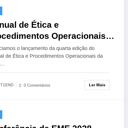
ual de Ética e
ocedimentos Operacionais
 IARU para o Radioamador,
iamos o lançamento da quarta edição do
l de Ética e Procedimentos Operacionais da
Edição
U…
Ler Mais
CT1END
0 Comentários