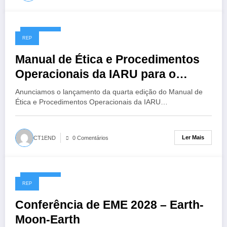
14/07/2026
REP
Manual de Ética e Procedimentos
Operacionais da IARU para o
Radioamador, 4ª Edição
Anunciamos o lançamento da quarta edição do Manual de
Ética e Procedimentos Operacionais da IARU…
Ler Mais
CT1END
0 Comentários
13/07/2026
REP
Conferência de EME 2028 – Earth-
Moon-Earth