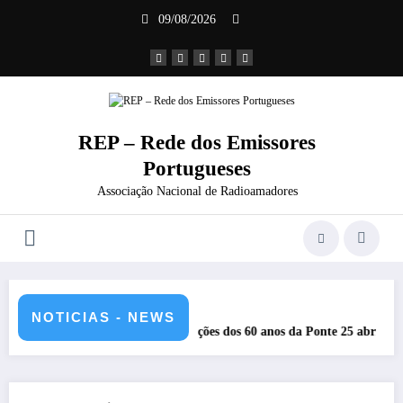
Saltar
09/08/2026
para
o
conteúdo
REP – Rede dos Emissores
Portugueses
Associação Nacional de Radioamadores
NOTICIAS - NEWS
 comemorações dos 60 anos da Ponte 25 abril – CR60A
Repetidores