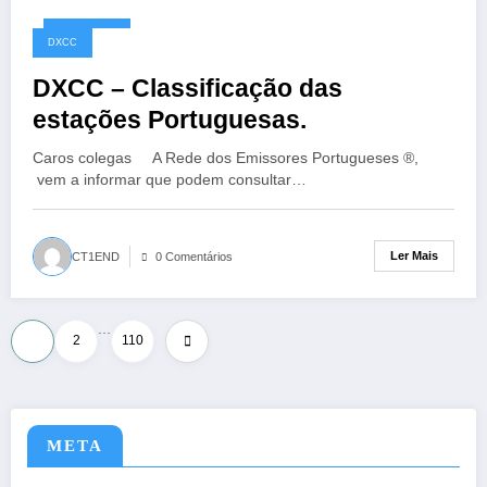
10/05/2026
DXCC
DXCC – Classificação das
estações Portuguesas.
Caros colegas A Rede dos Emissores Portugueses ®,
vem a informar que podem consultar…
Ler Mais
CT1END
0 Comentários
…
Paginação
1
2
110
dos
conteúdos
META