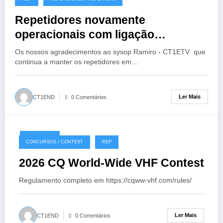
Repetidores novamente
operacionais com ligação
EchoLink
Os nossos agradecimentos ao sysop Ramiro - CT1ETV que
continua a manter os repetidores em…
Ler Mais
CT1END
0 Comentários
18/07/2026
CONCURSOS / CONTEST
REP
2026 CQ World-Wide VHF Contest
Regulamento completo em https://cqww-vhf.com/rules/
Ler Mais
CT1END
0 Comentários