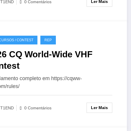
Ler Mais
CT1END
0 Comentários
URSOS / CONTEST
REP
26 CQ World-Wide VHF
ntest
amento completo em https://cqww-
om/rules/
Ler Mais
CT1END
0 Comentários