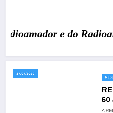
Radioamador e do Radioam
27/07/2026
REDE
RE
60 
CR
A REP