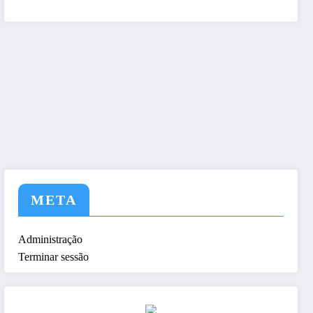
tem a nós ! Seja nosso As
META
Administração
Terminar sessão