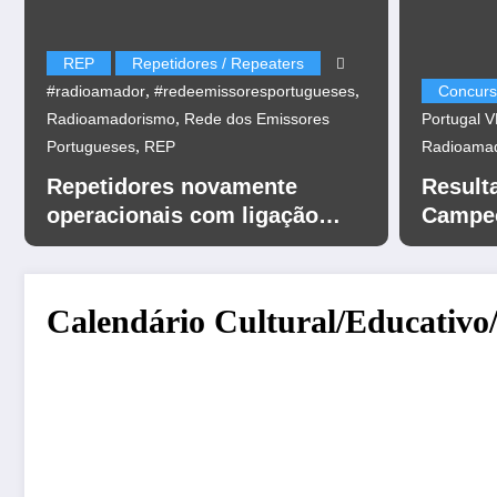
REP
Repetidores / Repeaters
,
,
#radioamador
#redeemissoresportugueses
Concurs
,
Radioamadorismo
Rede dos Emissores
Portugal 
,
Portugueses
REP
Radioama
Repetidores novamente
Result
operacionais com ligação
Campeo
EchoLink
UHF 20
Calendário Cultural/Educativo