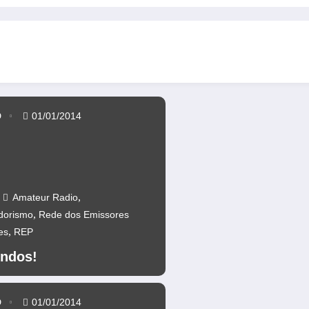
anos da Ponte 25 abril – CR60A
Repetidores novamente operacion
D
01/01/2014
,
Amateur Radio
,
dorismo
Rede dos Emissores
,
es
REP
ndos!
D
01/01/2014