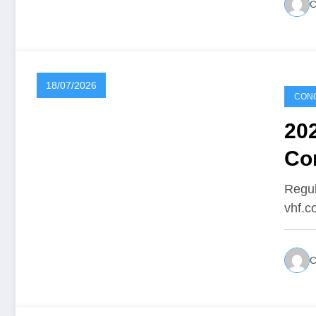
18/07/2026
CONC
20
Co
Regul
vhf.c