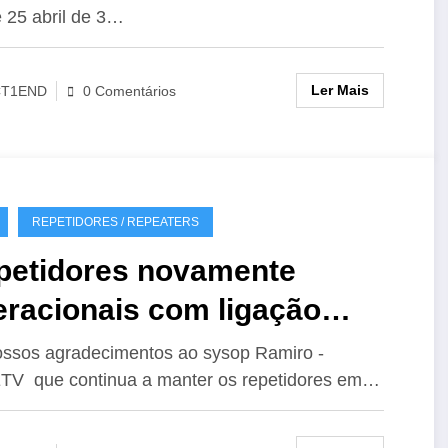
 25 abril de 3…
Ler Mais
CT1END
0 Comentários
REPETIDORES / REPEATERS
petidores novamente
eracionais com ligação
hoLink
ssos agradecimentos ao sysop Ramiro -
V que continua a manter os repetidores em…