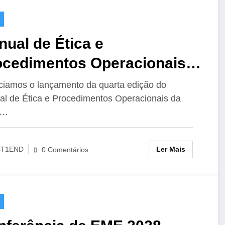
ual de Ética e
ocedimentos Operacionais
 IARU para o Radioamador,
iamos o lançamento da quarta edição do
l de Ética e Procedimentos Operacionais da
Edição
U…
Ler Mais
CT1END
0 Comentários