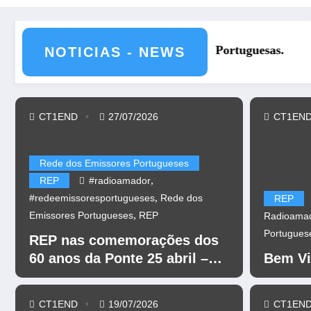
REP nas comemorações dos 60 
NOTICIAS - NEWS
CT1END
27/07/2026
CT1EN
Rede dos Emissores Portugueses
,
REP
#radioamador
,
#redeemissoresportugueses
Rede dos
REP
,
Emissores Portugueses
REP
Radioama
Portugues
REP nas comemorações dos
60 anos da Ponte 25 abril –
Bem Vi
CR60A
CT1END
19/07/2026
CT1EN