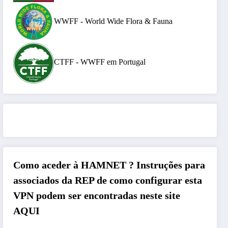
WWFF - World Wide Flora & Fauna
CTFF - WWFF em Portugal
Como aceder à HAMNET ?
Instruções para
associados da REP de como configurar esta
VPN podem ser encontradas neste site
AQUI