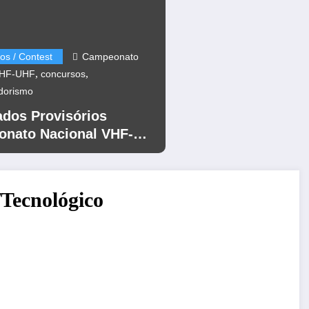
os / Contest
Campeonato
,
,
VHF-UHF
concursos
dorismo
ados Provisórios
nato Nacional VHF-
12
/Tecnológico