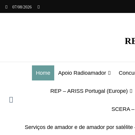
Saltar
07/08/2026
para
o
conteúdo
RE
Home
Apoio Radioamador
Concur
REP – ARISS Portugal (Europe)
SCERA – 
Serviços de amador e de amador por satélite 