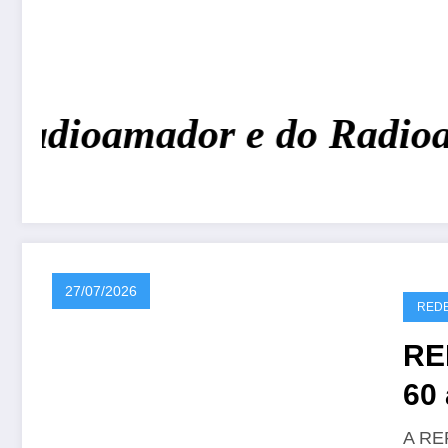
Radioamador e do Radioam
27/07/2026
REDE
RE
60 
CR
A REP