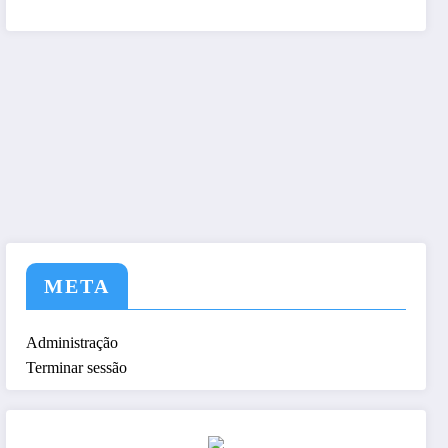
tem a nós ! Seja nosso As
META
Administração
Terminar sessão