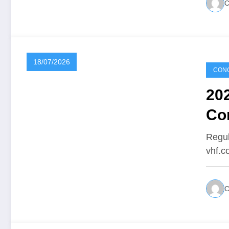
18/07/2026
CONC
20
Co
Regul
vhf.c