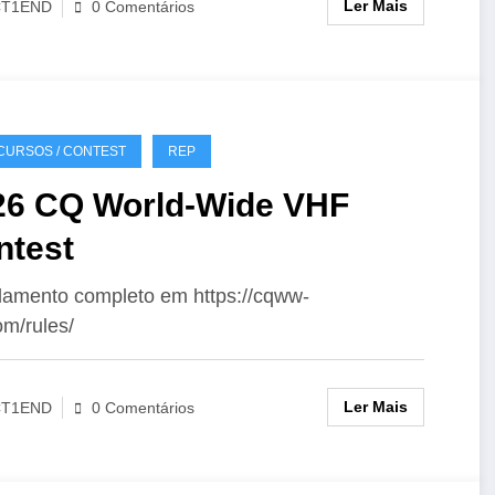
Ler Mais
CT1END
0 Comentários
URSOS / CONTEST
REP
26 CQ World-Wide VHF
ntest
amento completo em https://cqww-
om/rules/
Ler Mais
CT1END
0 Comentários