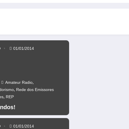
0 anos da Ponte 25 abril – CR60A
Repetidores novamente operaci
D
01/01/2014
,
Amateur Radio
,
dorismo
Rede dos Emissores
,
es
REP
ndos!
D
01/01/2014