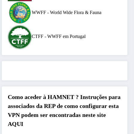
WWFF - World Wide Flora & Fauna
CTFF - WWFF em Portugal
Como aceder à HAMNET ?
Instruções para
associados da REP de como configurar esta
VPN podem ser encontradas neste site
AQUI