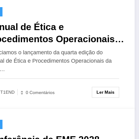
ual de Ética e
ocedimentos Operacionais
 IARU para o Radioamador,
iamos o lançamento da quarta edição do
l de Ética e Procedimentos Operacionais da
Edição
U…
Ler Mais
CT1END
0 Comentários