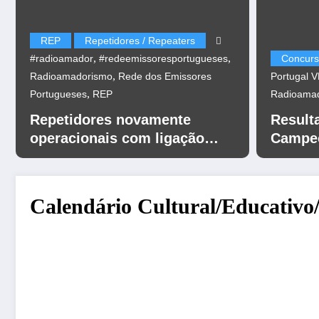
REP
Repetidores / Repeaters
,
,
#radioamador
#redeemissoresportugueses
Concurs
,
Radioamadorismo
Rede dos Emissores
Portugal 
,
Portugueses
REP
Radioama
Repetidores novamente
Result
operacionais com ligação
Campeo
EchoLink
UHF 20
Calendário Cultural/Educativo