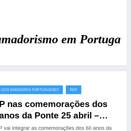
adorismo em Portugal!
Jun
 DOS EMISSORES PORTUGUESES
REP
P nas comemorações dos
anos da Ponte 25 abril –
60A
 vai integrar as comemorações dos 60 anos da