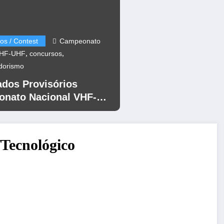
os / Contest
Campeonato
,
,
VHF-UHF
concursos
dorismo
ados Provisórios
nato Nacional VHF-
12
/Tecnológico