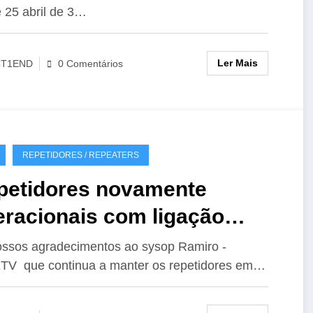
 25 abril de 3…
Ler Mais
CT1END
0 Comentários
REPETIDORES / REPEATERS
petidores novamente
eracionais com ligação
hoLink
ssos agradecimentos ao sysop Ramiro -
V que continua a manter os repetidores em…