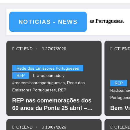
REP nas comemorações dos 6
NOTICIAS - NEWS
CT1END
27/07/2026
CT1EN
Rede dos Emissores Portugueses
,
REP
#radioamador
,
#redeemissoresportugueses
Rede dos
REP
,
Emissores Portugueses
REP
Radioama
Portugues
REP nas comemorações dos
60 anos da Ponte 25 abril –
Bem Vi
CR60A
CT1END
19/07/2026
CT1EN