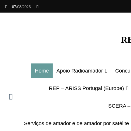
Saltar
07/08/2026
para
o
conteúdo
RE
Home
Apoio Radioamador
Concur
REP – ARISS Portugal (Europe)
SCERA – 
Serviços de amador e de amador por satélite 