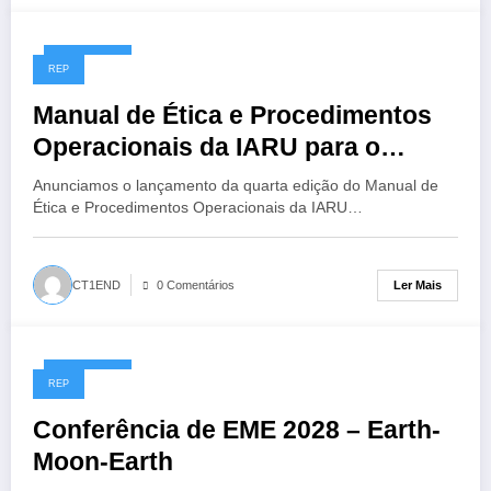
14/07/2026
REP
Manual de Ética e Procedimentos
Operacionais da IARU para o
Radioamador, 4ª Edição
Anunciamos o lançamento da quarta edição do Manual de
Ética e Procedimentos Operacionais da IARU…
Ler Mais
CT1END
0 Comentários
13/07/2026
REP
Conferência de EME 2028 – Earth-
Moon-Earth