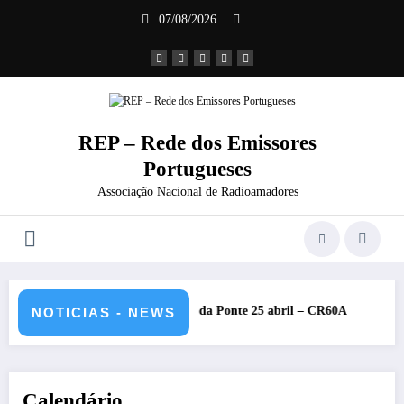
Saltar
07/08/2026
para
o
conteúdo
REP – Rede dos Emissores
Portugueses
Associação Nacional de Radioamadores
anos da Ponte 25 abril – CR60A
Repetidores novamente operacionai
NOTICIAS - NEWS
Calendário