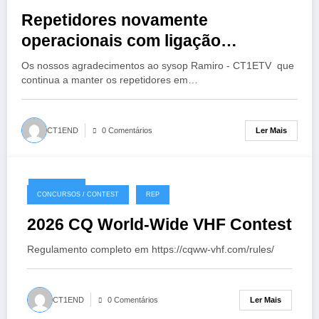
Repetidores novamente
operacionais com ligação
EchoLink
Os nossos agradecimentos ao sysop Ramiro - CT1ETV que
continua a manter os repetidores em…
Ler Mais
CT1END
0 Comentários
18/07/2026
CONCURSOS / CONTEST
REP
2026 CQ World-Wide VHF Contest
Regulamento completo em https://cqww-vhf.com/rules/
Ler Mais
CT1END
0 Comentários