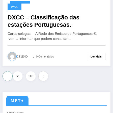
10/05/2026
DXCC
DXCC – Classificação das
estações Portuguesas.
Caros colegas A Rede dos Emissores Portugueses ®,
vem a informar que podem consultar…
Ler Mais
CT1END
0 Comentários
…
Paginação
1
2
110
dos
conteúdos
META
Administração